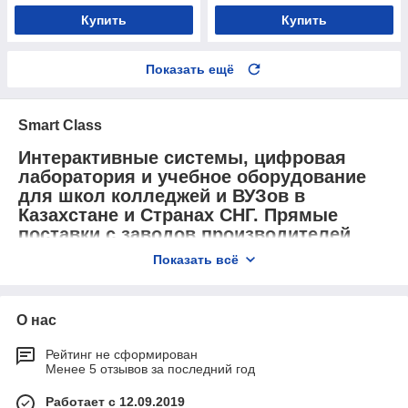
Купить
Купить
Показать ещё
Smart Class
Интерактивные системы, цифровая
лаборатория и учебное оборудование
для школ колледжей и ВУЗов в
Казахстане и Странах СНГ. Прямые
поставки с заводов производителей.
Показать всё
Инновационные системы взаимодействия, цифровые
лаборатории и образовательное оборудование
предоставляют уникальные возможности для школ,
колледжей и вузов в Казахстане и странах СНГ. Мы
О нас
осуществляем прямые поставки высокотехнологичных
решений напрямую с заводов производителей, гарантируя
Рейтинг не сформирован
Менее 5 отзывов за последний год
высокое качество и доступность оборудования.
Наши интерактивные системы обеспечивают увлекательный
Работает с 12.09.2019