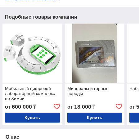
Подобные товары компании
Мобильный цифровой
Минералы и горные
Набо
лабораторный комплекс
породы
по Химии
600 000
18 000
от
₸
от
₸
от
Купить
Купить
О нас